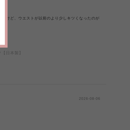
ったけど、ウエストが以前のより少しキツくなったのが
ツ【日本製】
2026-08-06