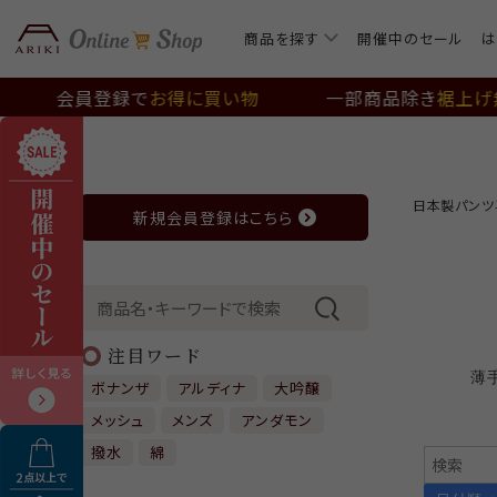
商品を探す
開催中のセール
は
会員登録で
お得に買い物
一部商品除き
裾上げ
日本製パンツ専
新規会員登録はこちら
注目ワード
薄
ボナンザ
アルディナ
大吟醸
メッシュ
メンズ
アンダモン
撥水
綿