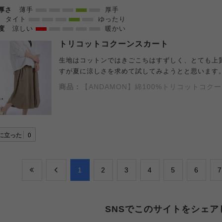
の厚さ
薄手
厚手
感
タイト
ゆったり
温度
涼しい
暖かい
トリコットコクーンスカート
生地はコットンではきごこちはすずしく、とても上
すが夏に涼しさを求めて試してみようとと思います
商品：
【ANDAMON】綿100%トリコットコ
に立った
0
​1
​2
​3
​4
​5
​6
​7
SNSでこのサイトをシェア