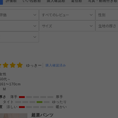
評価順
いいね数順
購入確認順
返信順
写真・動画付き順
ゆっきー
購入確認済み
女性
60代～
161〜170cm
:
M
の厚さ
薄手
厚手
感
タイト
ゆったり
温度
涼しい
暖かい
超楽パンツ