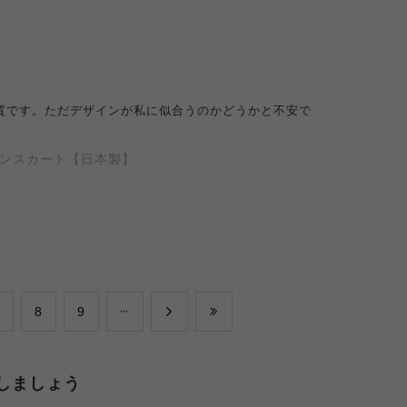
質です。ただデザインが私に似合うのかどうかと不安で
。
クーンスカート【日本製】
​8
​9
しましょう