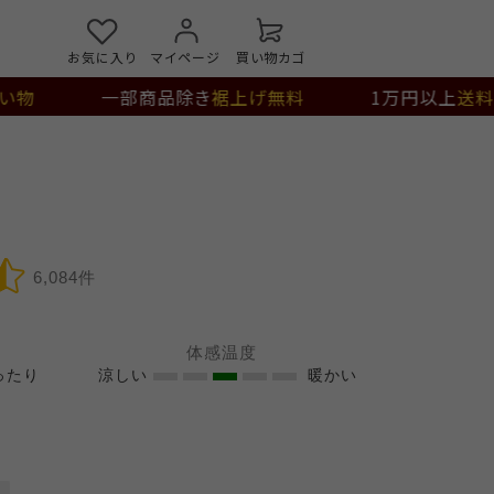
お気に入り
マイページ
買い物カゴ
い物
一部商品除き
裾上げ無料
1万円以上
送料
6,084件
体感温度
ったり
涼しい
暖かい