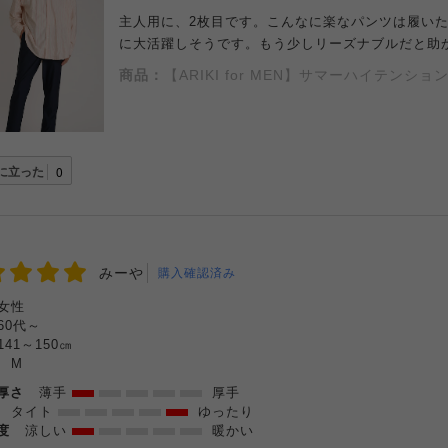
主人用に、2枚目です。こんなに楽なパンツは履いた
に大活躍しそうです。もう少しリーズナブルだと助
商品：
【ARIKI for MEN】サマーハイテン
に立った
0
みーや
購入確認済み
女性
60代～
141～150㎝
:
M
の厚さ
薄手
厚手
感
タイト
ゆったり
温度
涼しい
暖かい