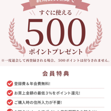
温度
涼しい
暖かい
軽くて、べたつかず、とても良いです。色もよかっ
商品：
【P2＜ピーツー＞】風抜けるストレッチ
に立った
0
ちぃちゃん
購入確認済み
女性
70代～
141～150㎝
:
M
の厚さ
薄手
厚手