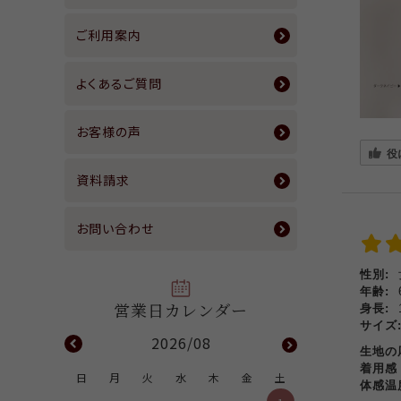
ブルー
あわせ買い割引対象商品
P2＜ピーツー＞
吸湿発熱
ご利用案内
ネイビー
広告掲載商品
ANDAMON＜アンダモン＞
裏起毛
パープル
よくあるご質問
ARIKI for MEN
P.WILL.FREE＜ウィルフリー＞
UVカット
イエロー
お手入れグッズ
お客様の声
撥水
ピンク
役
通気性(風を通す)
資料請求
レッド
綿100％
オレンジ
お問い合わせ
フォーマルブラック
その他カラー
性別:
年齢:
身長:
サイズ
2026/08
生地
着用
日
月
火
水
木
金
土
体感