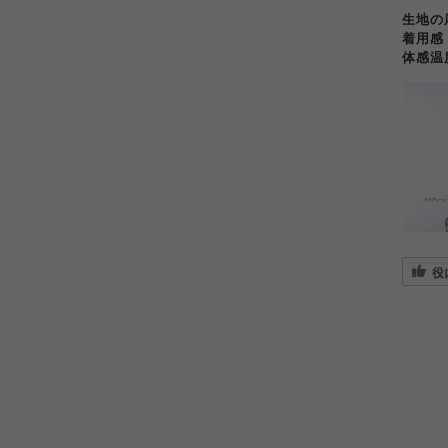
生地
着用
体感
役