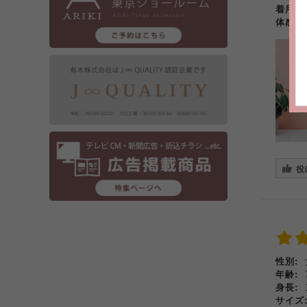
着用
体感
役
性別:
年齢:
身長:
サイズ