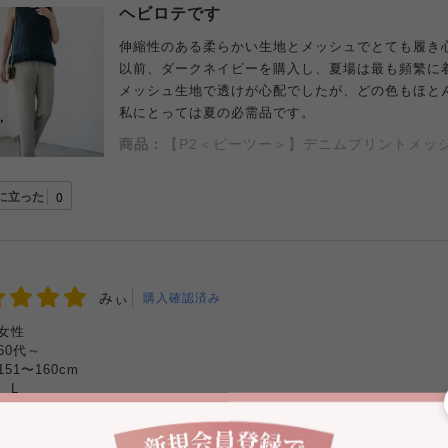
ヘビロテです
伸縮性のある柔らかい生地とメッシュでとても履き
以前、ダークネイビーを購入し、夏場は最も頻繁に
メッシュ生地で透けが心配でしたが、どの色もほと
私にとっては夏の必需品です。
商品：
【P2＜ピーツー＞】デニムプリントメッ
に立った
0
みぃ
購入確認済み
女性
60代～
151〜160cm
:
L
の厚さ
薄手
厚手
感
タイト
ゆったり