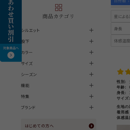
日付順 ↓
商品カテゴリ
シルエット
股下
ストレート
カラー
スリム
クロップド丈(股下60cm以下)
サイズ
テーパード
アンクル丈(股下61cm～69cm)
ホワイト
シーズン
ワイド
フルレングス(股下70cm以上)
S
ブラック
性別:
機能
セミフレア
M
オールシーズン
グレー
年齢:
身長:
特集
その他
L
サマー
前ポケット付
ブラウン
サイズ
ブランド
メンズ
LL
ウィンター
後ポケット付
パンツカタログ2026盛夏号掲載商
生地
ベージュ
着用
品
3L
接触冷感
上質ごこち＜jyoshitu gocochi
体感
グリーン
マンスリーセール商品
＞
はじめての方へ
4L
吸水速乾