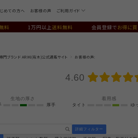
じめての方へ
お客様の声
ご利用ガイド
無料
1万円以上
送料無料
会員登録で
お得に買
門ブランド ARIKI(有木)公式通販サイト
お客様の声:
4.60
生地の厚さ
着用感
手
厚手
タイト
ゆ
詳細フィルター