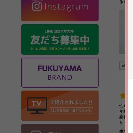
体感
役
性別:
年齢:
身長:
サイズ
生地