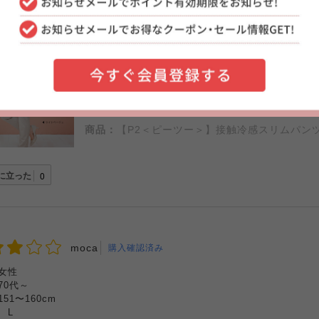
感
タイト
ゆったり
温度
涼しい
暖かい
スリムだけどピタピタ過ぎないシルエットは気にい
残念です。
色もピスタチオ夏らしい色でで素敵でした。
以前買ったアプリコットがあると嬉しい。
キレイなグリーンも欲しい。
商品：
【P2＜ピーツー＞】接触冷感スリムパン
に立った
0
moca
購入確認済み
女性
70代～
151〜160cm
:
L