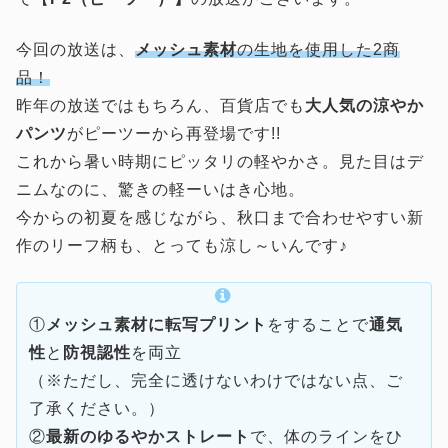
今回の放送は、
メッシュ素材
の生地を使用した2商
品！
昨年の放送ではもちろん、百貨店でも
大人気の涼やか
パンツ
がピーツーから再登場です!!
これから暑い時期にピッタリの軽やかさ。見た目はデ
ニムなのに、驚きの軽ーいはき心地。
今からの初夏を感じながら、秋口まで合わせやすい新
作のリーフ柄も、とっても涼し～いんです♪
①
メッシュ素材に転写プリント
をすることで
通気
性
と
防視認性
を両立
（※ただし、完全に透けないわけではない点、ご
了承ください。）
②
最新のゆるやかストレート
で、体のラインをひ