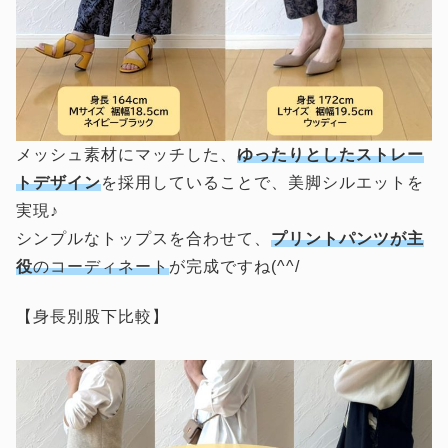
メッシュ素材にマッチした、
ゆったりとしたストレー
トデザイン
を採用していることで、美脚シルエットを
実現♪
シンプルなトップスを合わせて、
プリントパンツが主
役
のコーディネート
が完成ですね(^^/
【身長別股下比較】