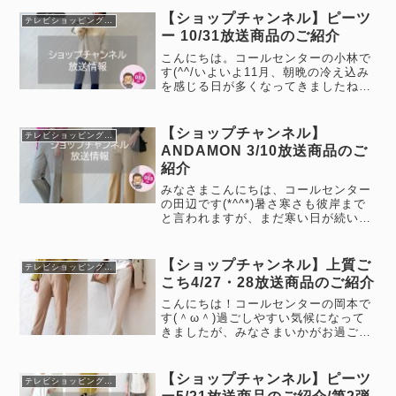
【ショップチャンネル】ピーツ
テレビショッピング情報
ー 10/31放送商品のご紹介
こんにちは。コールセンターの小林で
す(^^/いよいよ11月、朝晩の冷え込み
を感じる日が多くなってきましたね。
皆さまいかがお過ごしでしょうか？さ
て、10月31日(木)9時から10時の間で
10分ほど【ショップチャンネル】で
【ショップチャンネル】
テレビショッピング情報
【P2（ピーツー）】の...
ANDAMON 3/10放送商品のご
紹介
みなさまこんにちは、コールセンター
の田辺です(*^^*)暑さ寒さも彼岸まで
と言われますが、まだ寒い日が続いて
おります。みなさま、いかがお過ごし
でしょうか(*^^*)さて、3月10日(月)8
時から、【ショップチャンネル】で今
【ショップチャンネル】上質ご
テレビショッピング情報
年2回目のANDA...
こち4/27・28放送商品のご紹介
こんにちは！コールセンターの岡本で
す(＾ω＾)過ごしやすい気候になって
きましたが、みなさまいかがお過ごし
でしょうか？？？4月27日（火）1時～
と28日（水）10時～ショップチャンネ
ルで上質ごこちの放送があります！す
【ショップチャンネル】ピーツ
テレビショッピング情報
でにショップチャンネルでは...