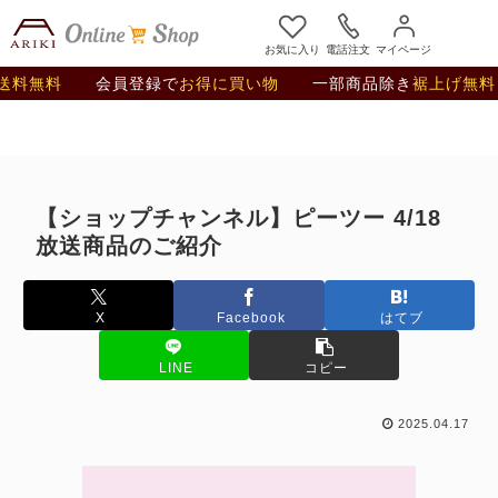
お気に入り
電話注文
マイページ
無料
会員登録で
お得に買い物
一部商品除き
裾上げ無料
【ショップチャンネル】ピーツー 4/18
放送商品のご紹介
X
Facebook
はてブ
LINE
コピー
2025.04.17