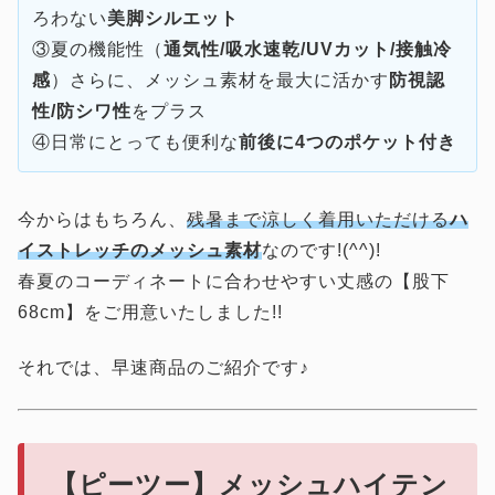
ろわない
美脚シルエット
③夏の機能性（
通気性/吸水速乾/UVカット/接触冷
感
）さらに、メッシュ素材を最大に活かす
防視認
性/防シワ性
をプラス
④日常にとっても便利な
前後に4つのポケット付き
今からはもちろん、
残暑まで涼しく着用いただける
ハ
イストレッチのメッシュ素材
なのです!(^^)!
春夏のコーディネートに合わせやすい丈感の【股下
68cm】をご用意いたしました!!
それでは、早速商品のご紹介です♪
【ピーツー】メッシュハイテン