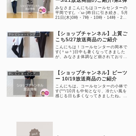
ー5/21放送商品のご紹介/第2弾
みなさまこんにちはコールセンターの
平岡です(。-`ω-)昨日に引き続き、5月
21日(木)0時・7時・10時・14時・22
時から【ショップチャンネル】にて放
送がある商品をご案内いたします！第
2弾では、メッシュ素材商品・メンズ
【ショップチャンネル】上質ご
テレビショッピング情報
パンツの3商品ご紹...
こち5/27放送商品のご紹介
こんにちは！コールセンターの岡本で
す(＾ω＾)日中も暑くなってきました
が、みなさま体調など崩されておりま
せんか？？？水分補給をしっかりとっ
て熱中症など気を付けましょう！明日
5/27（木）７時からショップチャンネ
【ショップチャンネル】ピーツ
テレビショッピング情報
ルで上質ごこちの放送があります...
ー 10/19放送商品のご紹介
こんにちは。コールセンターの小林で
す(^^/10月も中旬となり、冷たい風を
感じる日も多くなってきましたね。皆
さまいかがお過ごしでしょうか？さ
て、10月19日(土)0時・7時・10時・
22時からの計4回【ショップチャンネ
ル】で【P2（ピーツー...