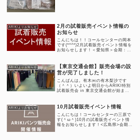
2月の試着販売イベント情報の
ARIKIよりお知らせ
お知らせ
こんにちは！！コールセンターの岡本
です(*^^*)2月試着販売イベント情報を
お知らせします！＜愛知県＞会期：2
月15日（水）～ 2月21日（火） 10時
～20時会場：ハンズ名古屋店 10F
イベントスペース名古屋市中村区名駅
【東京交通会館】販売会場の設
ARIKIよりお知らせ
1-1-14 ジ...
営が完了しました！
こんばんは。有木㈱の有木梨沙です
（＾＾）いよいよ明日からARIKI特別
試着販売会 in 東京交通会館が始まり
ます！会場の設営が完了しましたの
で、会場の様子を一足お先にお届けい
たします♪こんな感じで試着室は15
10月試着販売イベント情報
ARIKIよりお知らせ
室、サイズ展開もS～4Lサイズま...
こんにちは！コールセンターの三原で
す(＾ω＾)10月の試着販売イベント情
報をお知らせします！<広島県>会期：
10/15（水）～10/21（火）10時～19
時 7日間 ※最終日は17時閉場会
場：天満屋福山店 1階エスカレータ