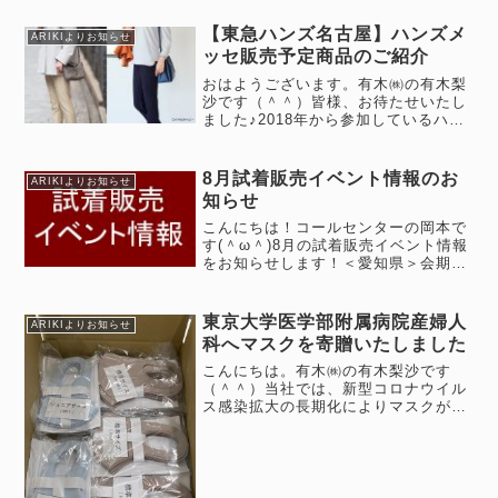
【東急ハンズ名古屋】ハンズメ
ARIKIよりお知らせ
ッセ販売予定商品のご紹介
おはようございます。有木㈱の有木梨
沙です（＾＾）皆様、お待たせいたし
ました♪2018年から参加しているハン
ズメッセに今年も参加いたします！東
海地区のお客様にも少しずつ覚えてい
ただけるようになったARIKIパンツ。
8月試着販売イベント情報のお
ARIKIよりお知らせ
今回もなんと！20種類以上の...
知らせ
こんにちは！コールセンターの岡本で
す(＾ω＾)8月の試着販売イベント情報
をお知らせします！＜愛知県＞会期：
8/24（木）～9/3（日）10時～20時
11日間会場：ハンズ名古屋店 9F
（ジェイアール名古屋タカシマヤ内）
東京大学医学部附属病院産婦人
ARIKIよりお知らせ
〒450-6003 ...
科へマスクを寄贈いたしました
こんにちは。有木㈱の有木梨沙です
（＾＾）当社では、新型コロナウイル
ス感染拡大の⾧期化によりマスクが生
活必需品となりつつある状況を受け、
マスクの製作・寄贈活動を継続して行
っております。先日、東京大学医学部
附属病院産婦人科へマスクを寄贈いた
しま...