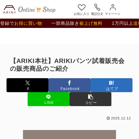
お気に入り
電話注文
マイページ
お得に買い物
一部商品除き
裾上げ無料
1万円以上
送料無料
【ARIKI本社】ARIKIパンツ試着販売会
の販売商品のご紹介
X
Facebook
はてブ
LINE
コピー
2025.12.12