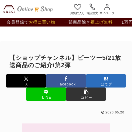
お気に入り
電話注文
マイページ
録で
お得に買い物
一部商品除き
裾上げ無料
1万円以上
送料
【ショップチャンネル】ピーツー5/21放
送商品のご紹介/第2弾
X
Facebook
はてブ
LINE
コピー
2026.05.20