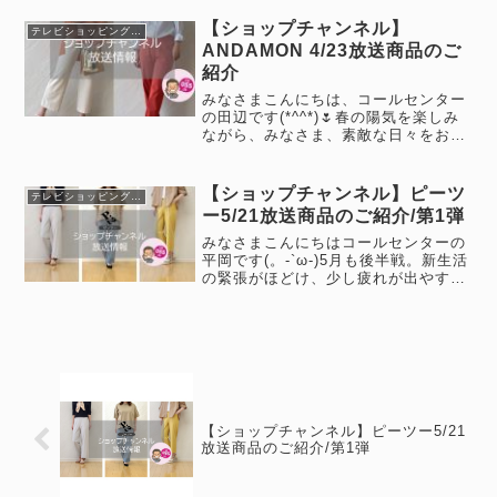
お過ごしでしょうか？8月21日(木)0
時・7時・10時・17時・22時に【ショ
【ショップチャンネル】
テレビショッピング情報
ップチャンネル】で上...
ANDAMON 4/23放送商品のご
紹介
みなさまこんにちは、コールセンター
の田辺です(*^^*)🌷春の陽気を楽しみ
ながら、みなさま、素敵な日々をお過
ごしでしょうか(*^^*)さて、4月23日
(水)12時からと20時から、【ショップ
チャンネル】にて、ANDAMONで初め
【ショップチャンネル】ピーツ
テレビショッピング情報
てのGo G...
ー5/21放送商品のご紹介/第1弾
みなさまこんにちはコールセンターの
平岡です(。-`ω-)5月も後半戦。新生活
の緊張がほどけ、少し疲れが出やすい
時期かもしれません。今日は一息つき
ながら読んでいただければ幸いです。
さて、5月21日(木)0時・7時・10時・
14時・22時に【シ...
【ショップチャンネル】ピーツー5/21
放送商品のご紹介/第1弾