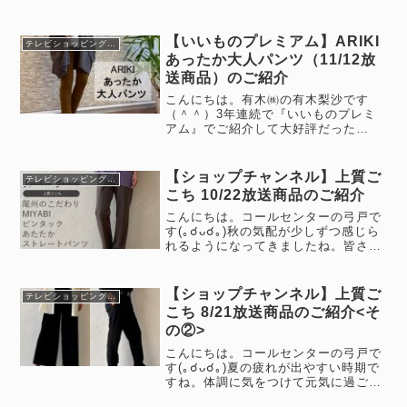
過ごしでしょうか？さて、2月12日
(水)8時から【ショップチャンネル】で
【P2（ピーツー）】の放送がございま
【いいものプレミアム】ARIKI
テレビショッピング情報
す。今回放送は、トレンドを...
あったか大人パンツ（11/12放
送商品）のご紹介
こんにちは。有木㈱の有木梨沙です
（＾＾）3年連続で『いいものプレミ
アム』でご紹介して大好評だった
ARIKIあったか大人パンツが今年も同
じ時期に登場しました♪ブログでの商
品紹介が放送と前後してしまいました
【ショップチャンネル】上質ご
テレビショッピング情報
が社員着用イメージを撮影しましたの
こち 10/22放送商品のご紹介
で、...
こんにちは。コールセンターの弓戸で
す(｡☌ᴗ☌｡)秋の気配が少しずつ感じら
れるようになってきましたね。皆さ
ま、いかがお過ごしでしょうか？10月
22日(日)8時から、【ショップチャン
ネル】で上質ごこちの放送がありま
【ショップチャンネル】上質ご
テレビショッピング情報
す。「寒くたっておしゃれはし...
こち 8/21放送商品のご紹介<そ
の②>
こんにちは。コールセンターの弓戸で
す(｡☌ᴗ☌｡)夏の疲れが出やすい時期で
すね。体調に気をつけて元気に過ごし
ていきたいものです。皆さま、いかが