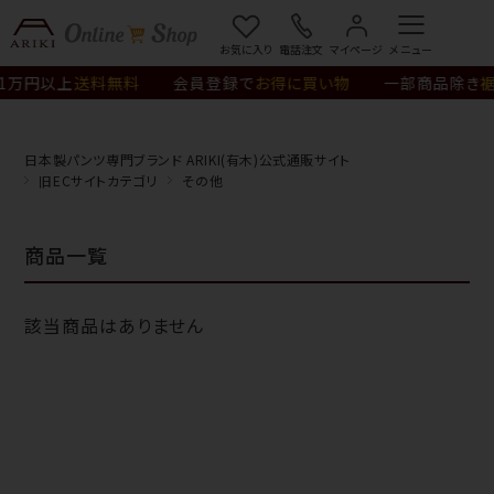
お気に入り
電話注文
マイページ
1万円以上
送料無料
会員登録で
お得に買い物
一部商品除き
裾
日本製パンツ専門ブランド ARIKI(有木)公式通販サイト
旧ECサイトカテゴリ
その他
商品一覧
該当商品はありません