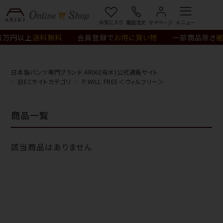
お気に入り
電話注文
マイページ
1万円以上
送料無料
会員登録で
お得に買い物
一部商品除き
裾
日本製パンツ専門ブランド ARIKI(有木)公式通販サイト
旧ECサイトカテゴリ
P.WILL FREE＜ウィルフリー＞
商品一覧
該当商品はありません