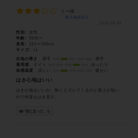
ミー様
購入確認済み
2026-08-05
性別:
女性
年齢:
50代〜
身長:
151〜160cm
サイズ:
LL
生地の厚さ
薄手
厚手
着用感
タイト
ゆったり
体感温度
涼しい
暖かい
はき心地はいい
はき心地はいいが、動くとズレてくるのと股上が短い
ので何度もはき直す。
役に立った
0