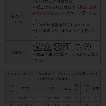
【無料】裾上げ対象商品
※裾上げをされた商品は
〈返品・交換
対象外〉
となります。予めご了承くださ
裾上げに
い。
ついて
※10cm以上裾上げされますとシルエ
ットに影響いたしますのでご注意くださ
い。
洗濯表示
※商品付属の洗濯ネームも必ずご確認
ください。
サイズ表（cm）※（ ）内は適応サイズです。※ニット製品につき多
少の誤差がございます。
サイ
股
ワタ
ウエスト
ヒップ
股上
裾巾
ズ
下
リ
S
56（58～64）
82（82～90）
23.5
55
26.5
15
M
62（64～70）
87（87～95）
24
55
28
16