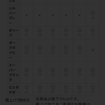
ジュ
シル
バー
×
×
×
×
×
△
グレ
ー
オリー
○
○
○
○
△
○
ブ
ダー
クネ
×
○
○
○
○
○
イビ
ー
スー
パー
○
○
○
○
○
○
ブラッ
ク
ピスタ
△
○
○
○
○
○
チオ
当商品は股下55cmです。
裾上げ【無料】:
裾上げ加工をご希望のお客様は、