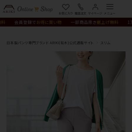
¥11,000
(税込)
カートに入れる
お気に入り
電話注文
マイページ
会員登録で
お得に買い物
一部商品除き
裾上げ無料
1万円
日本製パンツ専門ブランド ARIKI(有木)公式通販サイト
スリム