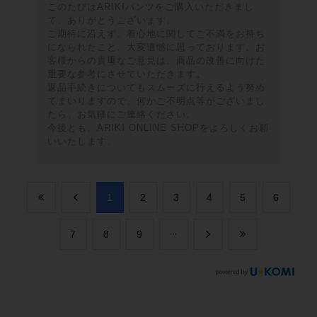
このたびはARIKIパンツをご購入いただきまし
て、ありがとうございます。
ご期待に沿えず、着心地に関してご不満をお持ち
になられたこと、大変遺憾に思っております。お
客様からの貴重なご意見は、商品の改善に向けた
重要な参考にさせていただきます。
返品手続きについてもスムーズに行えるよう努め
てまいりますので、何かご不明点等がございまし
たら、お気軽にご連絡ください。
今後とも、ARIKI ONLINE SHOPをよろしくお願
いいたします。
​1
​2
​3
​4
​5
​6
​7
​8
​9