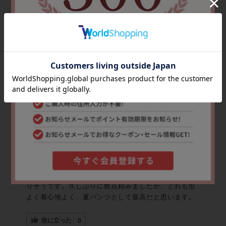
購入確認済み
2026-08-02
性別:
女性
年齢:
70代～
身長:
151〜160cm
サイズ:
S
生地の厚さ
薄手
厚手
着用感
タイト
ゆったり
体感温度
涼しい
暖かい
とても良いです
実は間違って注文しました。タグを取ってしまい交換
出来ず、泣く泣く(笑)はいてみたところ、さすがに良
いポリエステルは涼しく、さっぱりしてとても心地良
かったです。スタイルもカッコよく、お気に入りに。
間違えたので、その後また注文し直しました。そちら
はナイロン混ですが、ゆったり涼しく夏の必需品とな
りそうです。久しぶりに数点頼みましたが、どれも型
よく着心地よく、夏パンツとして最高だと思います。
役に立った
0