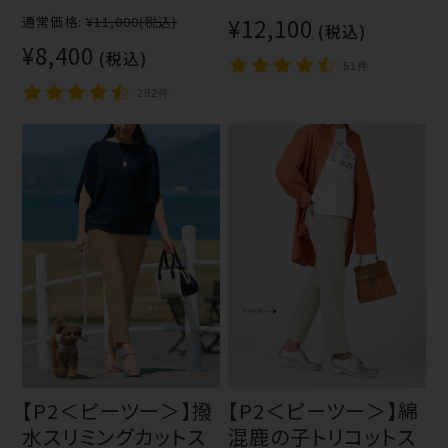
通常価格:
¥11,000
(税込)
¥12,100
(税込)
¥8,400
(税込)
51件
292件
【P2＜ピーツー＞】撥
【P2＜ピーツー＞】綿
水スリミングカットス
混鹿の子トリコットス