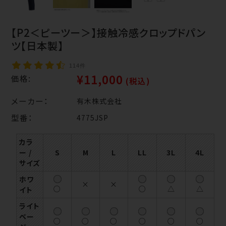
【P2＜ピーツー＞】接触冷感クロップドパン
ツ【日本製】
114件
¥11,000
価格:
(税込)
メーカー：
有木株式会社
型番：
4775JSP
カラ
ー /
S
M
L
LL
3L
4L
サイズ
ホワ
×
×
○
○
△
△
イト
ライト
ベー
○
○
○
○
○
○