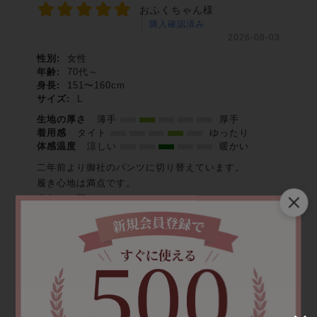
おふくちゃん様
購入確認済み
2026-08-03
性別:
女性
年齢:
70代～
身長:
151〜160cm
サイズ:
L
生地の厚さ
薄手
厚手
着用感
タイト
ゆったり
体感温度
涼しい
暖かい
二年前より御社のパンツに切り替えています。
履き心地は満点です。
赤色もお願いいたします。
役に立った
0
ピーのママ様