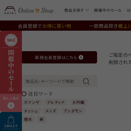
カートに入れる
商品を探す
開催中のセール
は
会員登録で
お得に買い物
一部商品除き
裾上げ
ご指定の
新規会員登録はこちら
削除され
注目ワード
ボナンザ
アルディナ
大吟醸
メッシュ
メンズ
アンダモン
撥水
綿