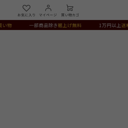
お気に入り
マイページ
買い物カゴ
い物
一部商品除き
裾上げ無料
1万円以上
送