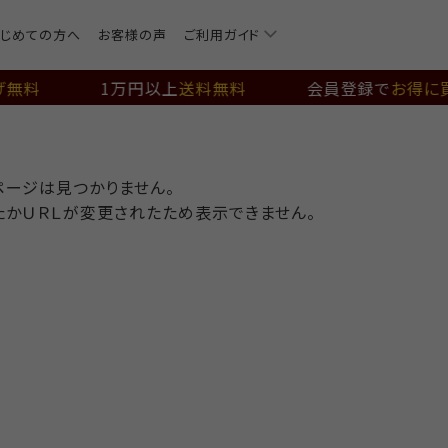
じめての方へ
お客様の声
ご利用ガイド
無料
1万円以上
送料無料
会員登録で
お得に買
ページは見つかりません。
たかＵＲＬが変更されたため表示できません。