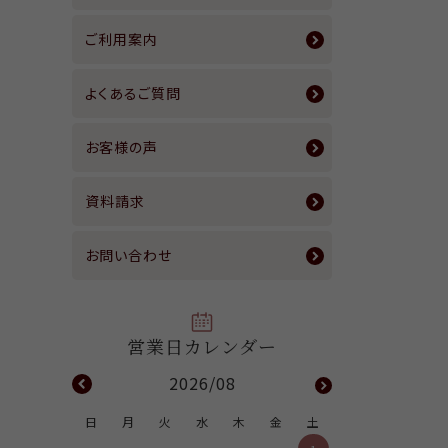
ブルー
あわせ買い割引対象商品
P2＜ピーツー＞
吸湿発熱
ご利用案内
ネイビー
広告掲載商品
ANDAMON＜アンダモン＞
裏起毛
パープル
よくあるご質問
ARIKI for MEN
P.WILL.FREE＜ウィルフリー＞
UVカット
イエロー
お手入れグッズ
お客様の声
撥水
ピンク
通気性(風を通す)
資料請求
レッド
綿100％
オレンジ
お問い合わせ
フォーマルブラック
その他カラー
2026/08
日
月
火
水
木
金
土