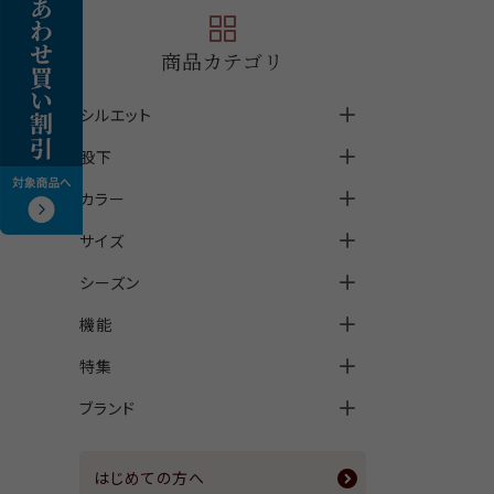
商品カテゴリ
シルエット
股下
ストレート
カラー
スリム
クロップド丈(股下60cm以下)
サイズ
テーパード
アンクル丈(股下61cm～69cm)
ホワイト
シーズン
ワイド
フルレングス(股下70cm以上)
S
ブラック
機能
セミフレア
M
オールシーズン
グレー
特集
その他
L
サマー
前ポケット付
ブラウン
ブランド
メンズ
LL
ウィンター
後ポケット付
パンツカタログ2026盛夏号掲載商
ベージュ
品
3L
接触冷感
上質ごこち＜jyoshitu gocochi
グリーン
マンスリーセール商品
＞
はじめての方へ
4L
吸水速乾