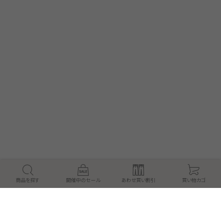
商品を探す
開催中のセール
あわせ買い割引
買い物カゴ
絞り込み検索