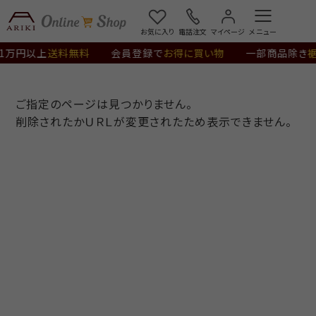
カートに入れる
お気に入り
電話注文
マイページ
1万円以上
送料無料
会員登録で
お得に買い物
一部商品除き
裾
ご指定のページは見つかりません。
削除されたかＵＲＬが変更されたため表示できません。