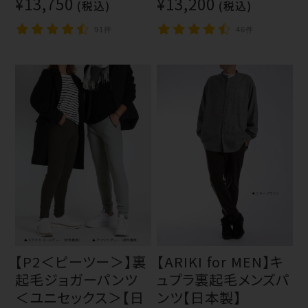
¥13,750
¥13,200
(税込)
(税込)
91件
46件
【P2＜ピーツー＞】裏
【ARIKI for MEN】キ
起毛ジョガーパンツ
ュプラ裏起毛メンズパ
＜ユニセックス＞【日
ンツ【日本製】