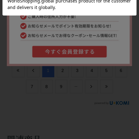
商品の注文から到着まで丁寧なご対応で分かりやすく
安心でした。
届いた商品はとても素敵で丁寧な取り扱いで
、注文時にどんな色合いかが分からずでしたが良い色
で気に入りました。
役に立った
0
​1
​2
​3
​4
​5
​6
​7
​8
​9
関連商品