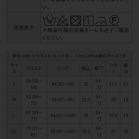
い。
洗濯表示
※商品付属の洗濯ネームも必ずご確認
ください。
単位（cm）※ウエスト、ヒップの（ ）カッコ内は適応サイズです
サイ
ワタ
裾
ウエスト
ヒップ
股上
股下
ズ
リ
巾
56（58～
64・
S
84（82～90）
25
27.5
17
64）
72
62（64～
64・
M
89（87～95）
25.5
29
18
70）
72
67（69～
64・
L
94（92～100）
26
30.5
19
77）
72
75（77～
64・
LL
99（97～105）
26.5
32
20
85）
72