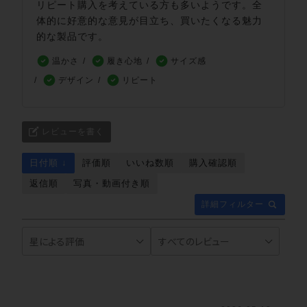
リピート購入を考えている方も多いようです。全
体的に好意的な意見が目立ち、買いたくなる魅力
的な製品です。
温かさ
履き心地
サイズ感
デザイン
リピート
レビューを書く
日付順 ↓
評価順
いいね数順
購入確認順
返信順
写真・動画付き順
詳細フィルター