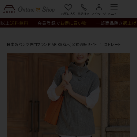
¥12,650
(税込)
カートに入れる
お気に入り
電話注文
マイページ
送料無料
会員登録で
お得に買い物
一部商品除き
裾上げ無料
日本製パンツ専門ブランド ARIKI(有木)公式通販サイト
ストレート