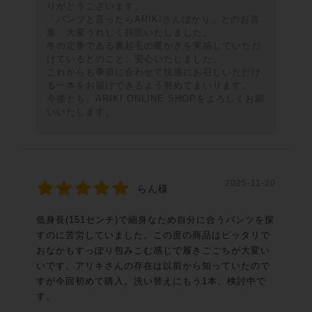
りがとうございます。
「パンツと言ったらARIKIさんばかり」とのお言
葉、大変うれしく拝読いたしました。
冬の定番である裏起毛の暖かさを実感していただ
けているとのこと、安心いたしました。
これからも季節に合わせて快適にお召しいただけ
る一本をお届けできるよう努めてまいります。
今後とも、ARIKI ONLINE SHOPをよろしくお願
いいたします。
2025-11-20
らん様
低身長(151センチ)で細身なため自分に合うパンツを探
すのに苦労していました。この度の商品はピッタリで
おなかもすっぽり包みこむ感じで履きごごちが大変い
いです。アリキさんの存在は以前から知っていたので
すが今回初めて購入。洗い替えにもう1本、検討中で
す。